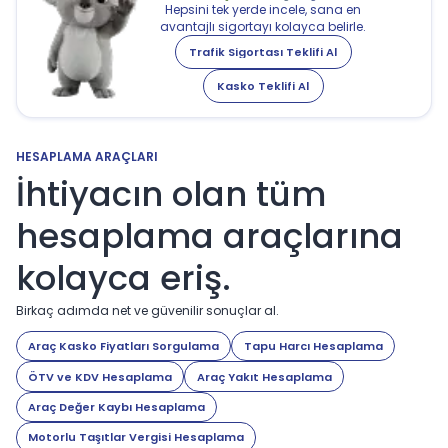
Hepsini tek yerde incele, sana en
avantajlı sigortayı kolayca belirle.
Trafik Sigortası Teklifi Al
Kasko Teklifi Al
HESAPLAMA ARAÇLARI
İhtiyacın olan tüm
hesaplama araçlarına
kolayca eriş.
Birkaç adımda net ve güvenilir sonuçlar al.
Araç Kasko Fiyatları Sorgulama
Tapu Harcı Hesaplama
ÖTV ve KDV Hesaplama
Araç Yakıt Hesaplama
Araç Değer Kaybı Hesaplama
Motorlu Taşıtlar Vergisi Hesaplama