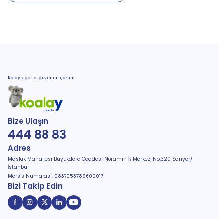
Kolay sigorta, güvenilir çözüm.
Bize Ulaşın
444 88 83
Adres
Maslak Mahallesi Büyükdere Caddesi Noramin İş Merkezi No:320 Sarıyer/
İstanbul
Mersis Numarası: 0837053789600017
Bizi Takip Edin