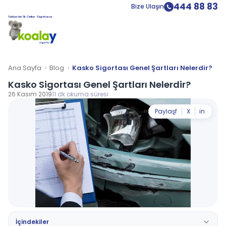
444 88 83
Bize Ulaşın
Türkiye’nin İlk Online Sigortacısı
Ana Sayfa
Blog
Kasko Sigortası Genel Şartları Nelerdir?
Kasko Sigortası Genel Şartları Nelerdir?
26 Kasım 2019
11 dk okuma süresi
Paylaş
f
X
in
İçindekiler